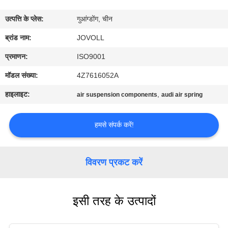
कारखाना
उत्पत्ति के प्लेस:
गुआंग्डोंग, चीन
भ्रमण
ब्रांड नाम:
JOVOLL
गुणवत्ता
प्रमाणन:
ISO9001
नियंत्रण
मॉडल संख्या:
4Z7616052A
हाइलाइट:
,
air suspension components
audi air spring
संपर्क
करें
हमसे संपर्क करें!
समाचार
विवरण प्रकट करें
मामलों
इसी तरह के उत्पादों
साइटमैप