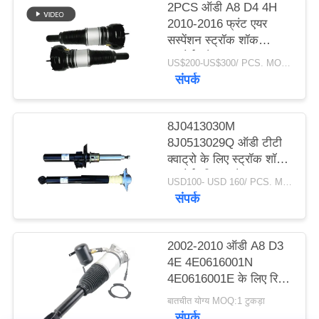
2PCS ऑडी A8 D4 4H
2010-2016 फ्रंट एयर
PRIVACY
सस्पेंशन स्ट्रॉक शॉक
POLICY
अब्सोर्बर डैम्पर
US$200-US$300/ PCS. MOQ:2 पीसीएस।
4G0616039N
संपर्क
4G0616039T
4H0616039H
8J0413030M
8J0513029Q ऑडी टीटी
क्वाट्रो के लिए स्ट्रॉक शॉक
अब्सोर्बर स्प्रिंग डैपर
USD100- USD 160/ PCS. MOQ:1 टुकड़ा।
संपर्क
2002-2010 ऑडी A8 D3
4E 4E0616001N
4E0616001E के लिए रियर
लेफ्ट और राइट एयर सस्पेंशन
बातचीत योग्य MOQ:1 टुकड़ा
शॉक स्ट्रट
संपर्क