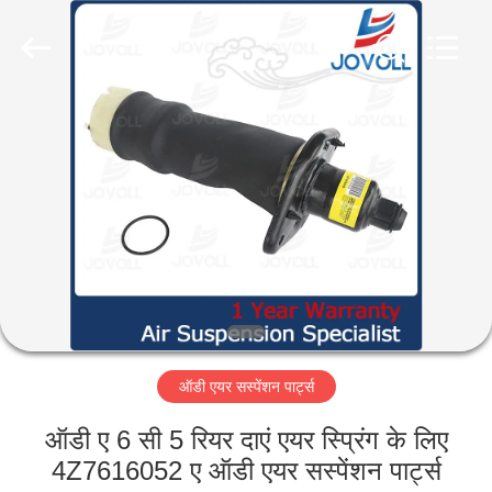
Guangzhou
Jovoll
Auto
Parts
Technology
Co.,
Ltd..
All
घर
Rights
Reserved.
उत्पादों
वी.आर.
शो
हमारे
ऑडी एयर सस्पेंशन पार्ट्स
बारे
में
ऑडी ए 6 सी 5 रियर दाएं एयर स्प्रिंग के लिए
4Z7616052 ए ऑडी एयर सस्पेंशन पार्ट्स