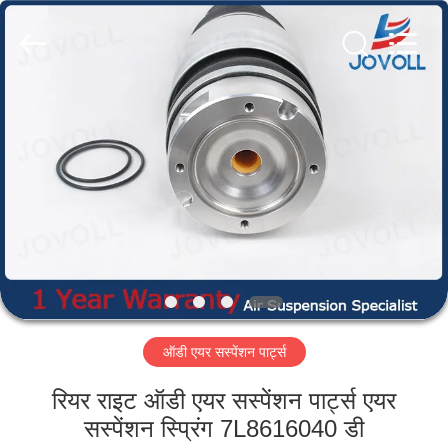
Guangzhou
Jovoll
Auto
Parts
Technology
Co.,
Ltd..
All
घर
Rights
Reserved.
उत्पादों
वी.आर.
शो
हमारे
ऑडी एयर सस्पेंशन पार्ट्स
बारे
में
रियर राइट ऑडी एयर सस्पेंशन पार्ट्स एयर
सस्पेंशन स्प्रिंग 7L8616040 डी