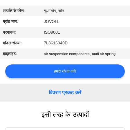
कारखाना
उत्पत्ति के प्लेस:
गुआंग्डोंग, चीन
भ्रमण
ब्रांड नाम:
JOVOLL
गुणवत्ता
प्रमाणन:
ISO9001
नियंत्रण
मॉडल संख्या:
7L8616040D
हाइलाइट:
,
air suspension components
audi air spring
संपर्क
करें
हमसे संपर्क करें!
समाचार
विवरण प्रकट करें
मामलों
इसी तरह के उत्पादों
साइटमैप