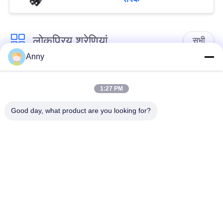
लोकप्रिय श्रेणियां
सभी
Anny
मर्सिडीज बेंज एयर सस्पेंशन
बीएमडब्ल्यू एयर सस्पेंशन
पार्ट्स
पार्ट्स
1:27 PM
Good day, what product are you looking for?
ऑडी एयर सस्पेंशन पार्ट्स
हवा निलंबन सदमे अवशोषक
लैंड रोवर एयर सस्पेंशन
मोटर वाहन एयर स्प्रिंग्स
पार्ट्स
एयर सस्पेंशन रिपेयर किट
एयर कंप्रेसर मरम्मत किट