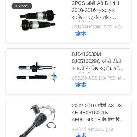
2PCS ऑडी A8 D4 4H
2010-2016 फ्रंट एयर
PRIVACY
सस्पेंशन स्ट्रॉक शॉक
POLICY
अब्सोर्बर डैम्पर
US$200-US$300/ PCS. MOQ:2 पीसीएस।
4G0616039N
संपर्क
4G0616039T
4H0616039H
8J0413030M
8J0513029Q ऑडी टीटी
क्वाट्रो के लिए स्ट्रॉक शॉक
अब्सोर्बर स्प्रिंग डैपर
USD100- USD 160/ PCS. MOQ:1 टुकड़ा।
संपर्क
2002-2010 ऑडी A8 D3
4E 4E0616001N
4E0616001E के लिए रियर
लेफ्ट और राइट एयर सस्पेंशन
बातचीत योग्य MOQ:1 टुकड़ा
शॉक स्ट्रट
संपर्क