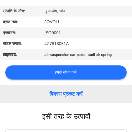
कारखाना
उत्पत्ति के प्लेस:
गुआंग्डोंग, चीन
भ्रमण
ब्रांड नाम:
JOVOLL
गुणवत्ता
प्रमाणन:
ISO9001
नियंत्रण
मॉडल संख्या:
4Z7616051A
हाइलाइट:
,
air suspension car parts
audi air spring
संपर्क
करें
हमसे संपर्क करें!
समाचार
विवरण प्रकट करें
मामलों
इसी तरह के उत्पादों
साइटमैप