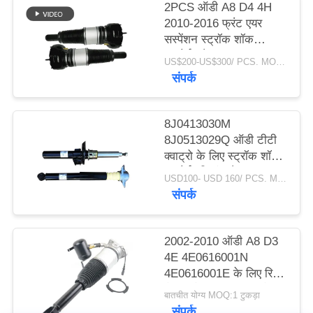
2PCS ऑडी A8 D4 4H
2010-2016 फ्रंट एयर
PRIVACY
सस्पेंशन स्ट्रॉक शॉक
POLICY
अब्सोर्बर डैम्पर
US$200-US$300/ PCS. MOQ:2 पीसीएस।
4G0616039N
संपर्क
4G0616039T
4H0616039H
8J0413030M
8J0513029Q ऑडी टीटी
क्वाट्रो के लिए स्ट्रॉक शॉक
अब्सोर्बर स्प्रिंग डैपर
USD100- USD 160/ PCS. MOQ:1 टुकड़ा।
संपर्क
2002-2010 ऑडी A8 D3
4E 4E0616001N
4E0616001E के लिए रियर
लेफ्ट और राइट एयर सस्पेंशन
बातचीत योग्य MOQ:1 टुकड़ा
शॉक स्ट्रट
संपर्क