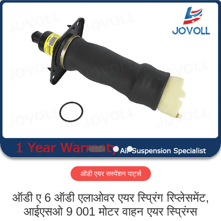
Guangzhou
Jovoll
Auto
Parts
Technology
Co.,
Ltd..
All
घर
Rights
Reserved.
उत्पादों
वी.आर.
शो
हमारे
ऑडी एयर सस्पेंशन पार्ट्स
बारे
में
ऑडी ए 6 ऑडी एलाओवर एयर स्प्रिंग रिप्लेसमेंट,
आईएसओ 9 001 मोटर वाहन एयर स्प्रिंग्स