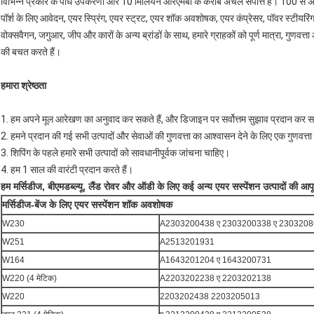
विभिन्न प्रकार के पौध उपकरणों और 10 मिलियन आरएमबी के करीब अचल संपत्ति है। 100 से अधिक क
पॉर्श के लिए आवेदन, एयर स्प्रिंग, एयर स्ट्रट, एयर शॉक अवशोषक, एयर कंप्रेसर, पॉवर स्टीयरिंग 
वोक्सवैगन, जगुआर, जीप और कारों के अन्य ब्रांडों के साथ, हमारे ग्राहकों को पूर्ण मात्रा, गुणवत
की बचत करते हैं।
हमारा श्रेष्ठता
1. हम अपने मूल आरेखण का अनुवाद कर सकते हैं, और डिजाइन पर सर्वोत्तम सुझाव प्रदान कर स
2. हमने प्रदान की गई सभी उत्पादों और सेवाओं की गुणवत्ता का आश्वासन देने के लिए एक गुणवत्ता
3. शिपिंग के पहले हमारे सभी उत्पादों को सावधानीपूर्वक जांचना चाहिए।
4. हम 1 साल की वारंटी प्रदान करते हैं।
हम मर्सिडीज, बीएमडब्ल्यू, लैंड रोवर और ऑडी के लिए कई अन्य एयर सस्पेंशन उत्पादों की आपूर्त
मर्सिडीज-बेंज के लिए एयर सस्पेंशन शॉक अवशोषक
W230
A2303200438 ए 2303200338 ए 2303208
W251
A2513201931
W164
A1643201204 ए 1643200731
W220 (4 मेटिक)
A2203202238 ए 2203202138
W220
2203202438 2203205013