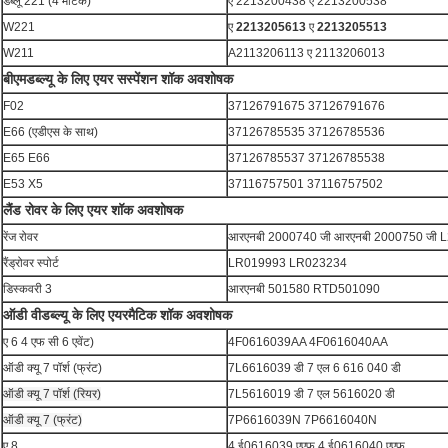
डब्लू 221 (4 मेटिक)
ए 2213200438 ए 2213200538
W221
ए
2213205613
ए
2213205513
W211
A2113206113 ए 2113206013
बीएमडब्ल्यू के लिए एयर सस्पेंशन शॉक अवशोषक
F02
37126791675 37126791676
E66 (एडीएस के साथ)
37126785535 37126785536
E65 E66
37126785537 37126785538
E53 X5
37116757501 37116757502
लैंड रोवर के लिए एयर शॉक अवशोषक
रेंज रोवर
आरएनबी 2000740 जी आरएनबी 2000750 जी 
रैंड्रोवर स्पोर्ट
LR019993 LR023234
डिस्कवरी 3
आरएनबी 501580 RTD501090
ऑडी वीडब्ल्यू के लिए एयरमैटिक शॉक अवशोषक
ए 6 4 एफ सी 6 एवेंट)
4F0616039AA 4F0616040AA
ऑडी क्यू 7 पॉर्श (फ्रंट)
7L6616039 डी 7 एल 6 616 040 डी
ऑडी क्यू 7 पॉर्श (रियर)
7L5616019 डी 7 एल 5616020 डी
ऑडी क्यू 7 (फ्रंट)
7P6616039N 7P6616040N
ए 8
4 ई0616039 एएफ 4 ई0616040 एएफ़