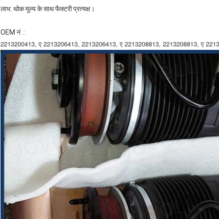
लाभ: थोक मूल्य के साथ फैक्टरी प्रत्यक्ष।
OEM नं .:
2213200413, ए 2213206413, 2213206413, ए 2213208813, 2213208813, ए 2213