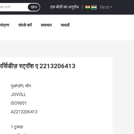
एक बोली का अनुरोध
|
Hindi
खोज
ियंत्रण
संपर्क करें
समाचार
मामलों
स मर्सिडीज़ स्ट्रॉश ए 2213206413
गुआंग्डोंग, चीन
JOVOLL
ISO9001
A2213206413
1 टुकड़ा