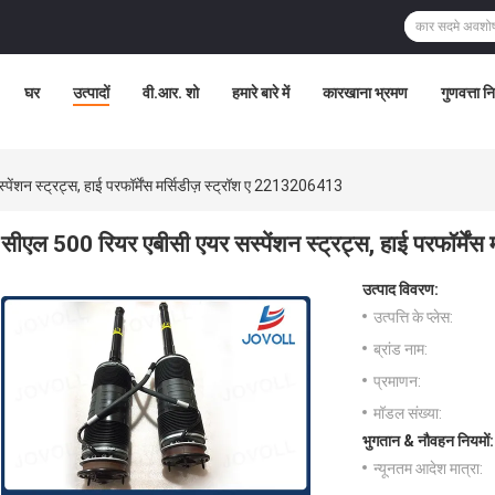
घर
उत्पादों
वी.आर. शो
हमारे बारे में
कारखाना भ्रमण
गुणवत्ता न
ेंशन स्ट्रट्स, हाई परफॉर्मेंस मर्सिडीज़ स्ट्रॉश ए 2213206413
सीएल 500 रियर एबीसी एयर सस्पेंशन स्ट्रट्स, हाई परफॉर्में
उत्पाद विवरण:
उत्पत्ति के प्लेस:
ब्रांड नाम:
प्रमाणन:
मॉडल संख्या:
भुगतान & नौवहन नियमों:
न्यूनतम आदेश मात्रा: