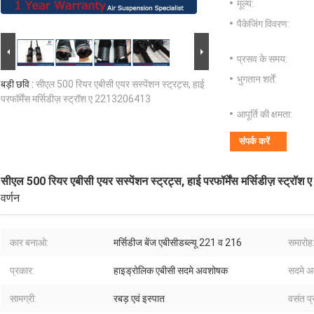
मूल्य:
पैकेजिंग विवरण:
प्रसव के समय:
भुगतान शर्तें:
बड़ी छवि :
सीएल 500 रियर एबीसी एयर सस्पेंशन स्ट्रट्स, हाई
परफॉर्मेंस मर्सिडीज़ स्ट्रॉश ए 2213206413
आपूर्ति की क्षमता:
संपर्क करें
सीएल 500 रियर एबीसी एयर सस्पेंशन स्ट्रट्स, हाई परफॉर्मेंस मर्सिडीज़ स्ट्र
वर्णन
कार बनाओ:
मर्सिडीज बेंज एबीसीडब्ल्यू 221 व 216
समारोह
प्रकार:
हाइड्रोलिक एबीसी सदमे अवशोषक
सदमे 
सामग्री:
रबड़ एवं इस्पात
वसंत प्