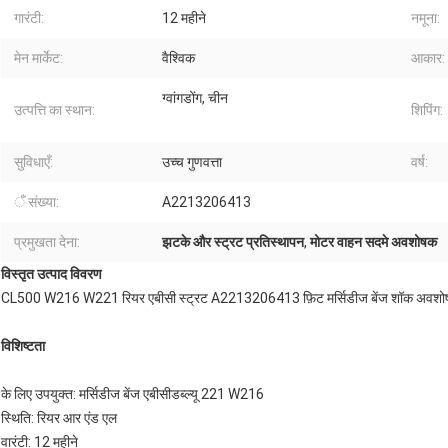
गारंटी:
12 महीने
नमूना:
मेन मार्केट:
वैश्विक
आकार:
ग्वांगडोंग, चीन
उत्पत्ति का स्थान:
शिपिंग:
सुविधाएँ:
उच्च गुणवत्ता
वर्ष:
ँ संख्या:
A2213206413
प्रमुखता देना:
झटके और स्ट्रट प्रतिस्थापन
,
मोटर वाहन सदमे अवशोषक
विस्तृत उत्पाद विवरण
CL500 W216 W221 रियर एबीसी स्ट्रट A2213206413 फ़िट मर्सिडीज बेंज शॉक अवश
विशिष्टता
के लिए उपयुक्त: मर्सिडीज बेंज एबीसीडब्ल्यू 221 W216
स्थिति: रियर आर एंड एल
वारंटी: 12 महीने