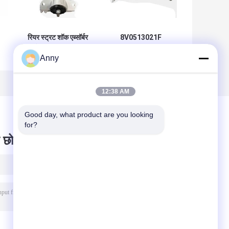
रियर स्ट्रट शॉक एब्सॉर्बर
8V0513021F
असेंबली 2021-2025
8V0513021G रियर
Anny
के लिए जीप ग्रैंड चेरोकी
लेफ्ट एंड राइट सस्पेंशन
6
68499656AC
चुंबकीय राइड कंट्रोल के
के
68458065AE
साथ शॉक स्ट्रट्स 15-
क
23 ऑडी टीटी ए 3 एस 3
12:38 AM
आरएस 3 के लिए
Good day, what product are you looking 
for?
 छोड़ दो