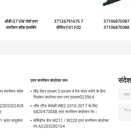
ऑडी Q7 VW पोर्श एयर
37126791675 7
37106875087
सस्पेंशन शॉक एब्जॉर्बर
सीरीज F01 F02
37106875088
7P6616039N
2008-2015 रियर एयर
बीएमडब्ल्यू X5 X6
7P6616040N
स्प्रिंग शॉक एब्जॉर्बर के
X5M X6M F15 F1
लिए कार एयर सस्पेंशन
F85 F86 जोड़ी रियर 
पार्ट्स
लिए एयर सस्पेंशन शॉ
एब्जॉर्बर
संदेश
एयर सस्पेंशन कंप्रेसर पम्प
र सस्पेंशन शॉक
लैंड रोवर एलआर 3 एलआर 4 रेंज रोवर स्पोर्ट के लिए
3
निलंबन कंप्रेसर एयर पम्प एलआर023964
ए 2203202438
जीप ग्रैंड चेरोकी WK2 2010-2017 के लिए
ए
68204730AB एयर सस्पेंशन कंप्रेसर पंप।
फ्रंट वायुसेना
मर्सिडीज बेंज W211 / W220 एयर सस्पेंशन कंप्रेसर
पंप A2203200104