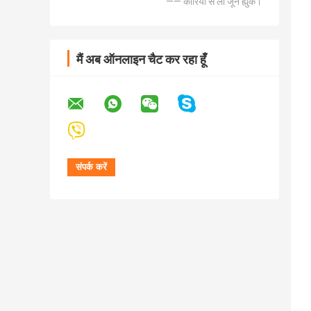
—— कोरिया से ली जून ह्युक।
मैं अब ऑनलाइन चैट कर रहा हूँ