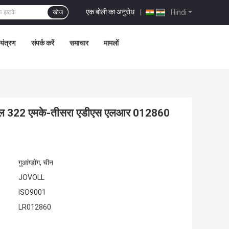
एक बोली का अनुरोध
|
Hindi
खोज
ियंत्रण
संपर्क करें
समाचार
मामलों
13 एल 322 एमके-तीसरा एडीएस एलआर 012860
गुआंग्डोंग, चीन
JOVOLL
ISO9001
LR012860