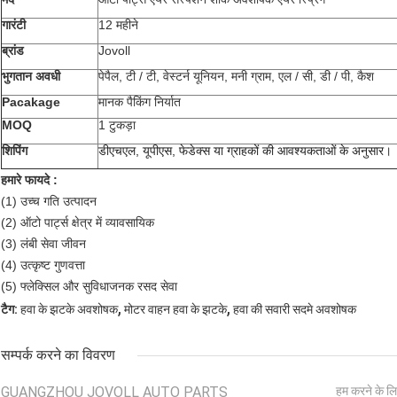
गारंटी
12 महीने
ब्रांड
Jovoll
भुगतान अवधी
पेपैल, टी / टी, वेस्टर्न यूनियन, मनी ग्राम, एल / सी, डी / पी, कैश
Pacakage
मानक पैकिंग निर्यात
MOQ
1 टुकड़ा
शिपिंग
डीएचएल, यूपीएस, फेडेक्स या ग्राहकों की आवश्यकताओं के अनुसार।
हमारे फायदे :
(1) उच्च गति उत्पादन
(2) ऑटो पार्ट्स क्षेत्र में व्यावसायिक
(3) लंबी सेवा जीवन
(4) उत्कृष्ट गुणवत्ता
(5) फ्लेक्सिल और सुविधाजनक रसद सेवा
,
,
टैग:
हवा के झटके अवशोषक
मोटर वाहन हवा के झटके
हवा की सवारी सदमे अवशोषक
सम्पर्क करने का विवरण
GUANGZHOU JOVOLL AUTO PARTS
हम करने के लि