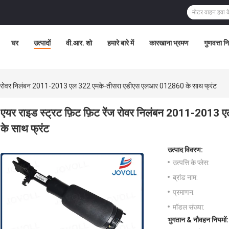
घर
उत्पादों
वी.आर. शो
हमारे बारे में
कारखाना भ्रमण
गुणवत्ता न
रेंज रोवर निलंबन 2011-2013 एल 322 एमके-तीसरा एडीएस एलआर 012860 के साथ फ्रंट
एयर राइड स्ट्रट फ़िट फ़िट रेंज रोवर निलंबन 2011-20
के साथ फ्रंट
उत्पाद विवरण:
उत्पत्ति के प्लेस:
ब्रांड नाम:
प्रमाणन:
मॉडल संख्या:
भुगतान & नौवहन नियमों: