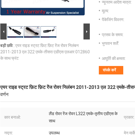
न्यूनतम आदेश मात्रा:
मूल्य:
पैकेजिंग विवरण:
प्रसव के समय:
भुगतान शर्तें:
बड़ी छवि :
एयर राइड स्ट्रट फ़िट फ़िट रेंज रोवर निलंबन
2011-2013 एल 322 एमके-तीसरा एडीएस एलआर 012860
के साथ फ्रंट
आपूर्ति की क्षमता:
संपर्क करें
एयर राइड स्ट्रट फ़िट फ़िट रेंज रोवर निलंबन 2011-2013 एल 322 एमके-त
वर्णन
लैंड रोवर रेंज रोवर L322 एमके-तृतीय एडीएस के
कार बनाओ:
प्रकार:
साथ
नमूना:
उपलब्ध
मेन मार्क