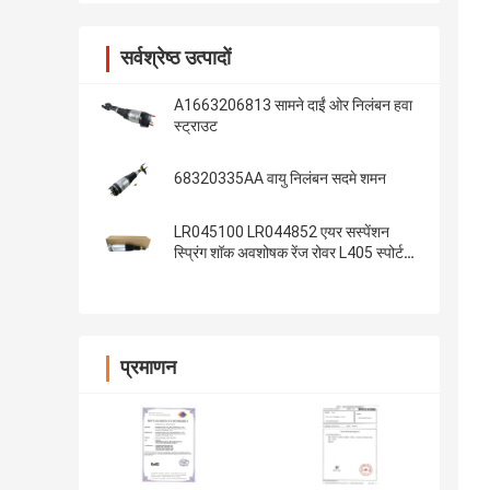
सर्वश्रेष्ठ उत्पादों
A1663206813 सामने दाईं ओर निलंबन हवा
स्ट्राउट
68320335AA वायु निलंबन सदमे शमन
LR045100 LR044852 एयर सस्पेंशन
स्प्रिंग शॉक अवशोषक रेंज रोवर L405 स्पोर्ट
2014 के लिए
प्रमाणन