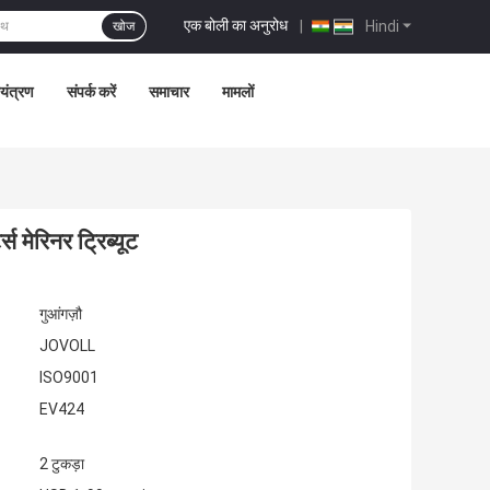
एक बोली का अनुरोध
|
Hindi
खोज
ियंत्रण
संपर्क करें
समाचार
मामलों
 मेरिनर ट्रिब्यूट
गुआंगज़ौ
JOVOLL
ISO9001
EV424
2 टुकड़ा