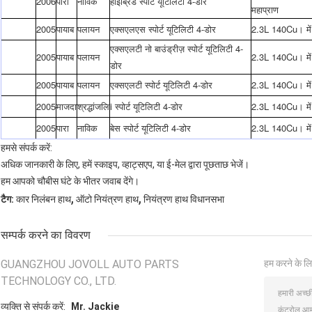
2006
पारा
नाविक
हाइब्रिड स्पोर्ट यूटिलिटी 4-डोर
महाप्राण
2005
पायाब
पलायन
एक्सएलएस स्पोर्ट यूटिलिटी 4-डोर
2.3L 140Cu। में
एक्सएलटी नो बाउंड्रीज़ स्पोर्ट यूटिलिटी 4-
2005
पायाब
पलायन
2.3L 140Cu। में
डोर
2005
पायाब
पलायन
एक्सएलटी स्पोर्ट यूटिलिटी 4-डोर
2.3L 140Cu। में
2005
माजदा
श्रद्धांजलि
i स्पोर्ट यूटिलिटी 4-डोर
2.3L 140Cu। में
2005
पारा
नाविक
बेस स्पोर्ट यूटिलिटी 4-डोर
2.3L 140Cu। में
हमसे संपर्क करें:
अधिक जानकारी के लिए, हमें स्काइप, व्हाट्सएप, या ई-मेल द्वारा पूछताछ भेजें।
हम आपको चौबीस घंटे के भीतर जवाब देंगे।
,
,
टैग:
कार निलंबन हाथ
ऑटो नियंत्रण हाथ
नियंत्रण हाथ विधानसभा
सम्पर्क करने का विवरण
GUANGZHOU JOVOLL AUTO PARTS
हम करने के लि
TECHNOLOGY CO., LTD.
व्यक्ति से संपर्क करें:
Mr. Jackie