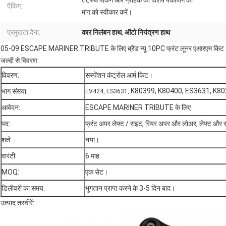
तटस्थ पैकिंग और ग्राहक की विशेष पैकेजिंग की
पैकिंग:
मांग को स्वीकार करें।
प्रमुखता देना:
कार निलंबन हाथ
,
ऑटो नियंत्रण हाथ
05-09 ESCAPE MARINER TRIBUTE के लिए ब्रैंड न्यू 10PC फ्रंट लूनर एआरएम किट
जल्दी से विवरण:
विवरण:
सस्पेंशन कंट्रोल आर्म किट।
K80399, K80400, ES3631, K8
भाग संख्या:
EV424, ES3631,
आवेदन:
ESCAPE MARINER TRIBUTE के लिए
पद:
फ्रंट अपर लेफ्ट / राइट, रियर अपर और लोअर, लेफ्ट और
शर्त:
नया।
वारंटी:
6 माह
MOQ:
एक सेट।
डिलीवरी का समय:
भुगतान प्राप्त करने के 3-5 दिन बाद।
उत्पाद तस्वीरें: