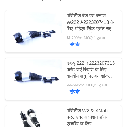
PRIVACY
मर्सिडीज बेंज एस-क्लास
POLICY
W222 A2223207413 के
लिए ओईएम रिबेट फ्रंट राइट
साइड एयर सस्पेंशन शॉक
$1-299/pc MOQ:1 टुकड़ा
एबॉर्बर
संपर्क
डब्ल्यू 222 ए 2223207313
फ्रंट बाएं स्थिति के लिए
वायवीय वायु निलंबन शॉक
अवशोषक
99-299$/pc MOQ:1 टुकड़ा
संपर्क
मर्सिडीज W222 4Matic
फ्रंट एयर सस्पेंशन शॉक
एब्जॉर्बर के लिए