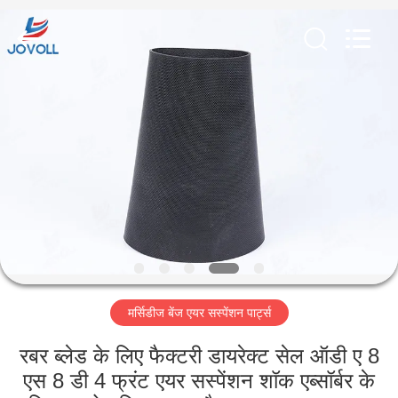
Guangzhou
Jovoll
Auto
Parts
Technology
Co.,
Ltd..
All
घर
Rights
Reserved.
उत्पादों
वी.आर.
शो
हमारे
मर्सिडीज बेंज एयर सस्पेंशन पार्ट्स
बारे
में
रबर ब्लेड के लिए फैक्टरी डायरेक्ट सेल ऑडी ए 8
एस 8 डी 4 फ्रंट एयर सस्पेंशन शॉक एब्सॉर्बर के