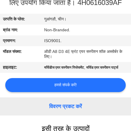
लिए उपयोग किया जाता है। 4H0616039AF
कारखाना
भ्रमण
उत्पत्ति के प्लेस:
गुआंगज़ौ, चीन।
ब्रांड नाम:
Non-Branded.
गुणवत्ता
नियंत्रण
प्रमाणन:
ISO9001.
मॉडल संख्या:
ऑडी A8 D3 4E फ्रंट एयर सस्पेंशन शॉक अब्सोर्बर के
लिए।
संपर्क
हाइलाइट:
,
मर्सिडीज एयर सस्पेंशन रिप्लेसमेंट
मर्सिड एयर सस्पेंशन पार्ट्स
करें
हमसे संपर्क करें!
समाचार
विवरण प्रकट करें
मामलों
साइटमैप
इसी तरह के उत्पादों