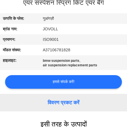
एयर सस्पेंशन स्प्रिंग किट एयर बैग
कारखाना
भ्रमण
उत्पत्ति के प्लेस:
गुआंगज़ौ
ब्रांड नाम:
JOVOLL
गुणवत्ता
नियंत्रण
प्रमाणन:
ISO9001
मॉडल संख्या:
A37106781828
संपर्क
हाइलाइट:
,
bmw suspension parts
air suspension replacement parts
करें
हमसे संपर्क करें!
समाचार
विवरण प्रकट करें
मामलों
साइटमैप
इसी तरह के उत्पादों