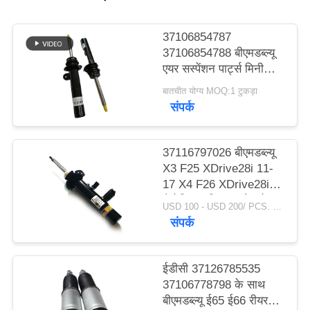
PRIVACY
37106854787
37106854788 बीएमडब्ल्यू
POLICY
एयर सस्पेंशन पार्ट्स मिनी
कूपर F55 F56 F57 फ्रंट
बातचीत योग्य MOQ:1 टुकड़ा
लेफ्ट राइट शॉक एब्जॉर्बर
संपर्क
37116797026 बीएमडब्ल्यू
X3 F25 XDrive28i 11-
17 X4 F26 XDrive28i
मैग्नेटिक डंपिंग कंट्रोल के
USD 100 - USD 200/ PCS. MOQ:1 टुकड़ा।
लिए फ्रंट शॉक अवशोषक।
संपर्क
ईडीसी 37126785535
37106778798 के साथ
बीएमडब्ल्यू ई65 ई66 रीयर