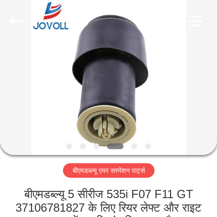
Guangzhou
Jovoll
Auto
Parts
Technology
Co.,
Ltd..
All
घर
Rights
Reserved.
उत्पादों
वी.आर.
शो
हमारे
बीएमडब्ल्यू एयर सस्पेंशन पार्ट्स
बारे
में
बीएमडब्ल्यू 5 सीरीज 535i F07 F11 GT
37106781827 के लिए रियर लेफ्ट और राइट