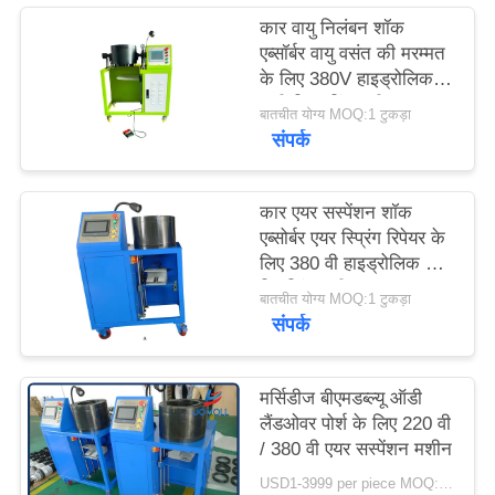
कार वायु निलंबन शॉक
PRIVACY
एब्सॉर्बर वायु वसंत की मरम्मत
के लिए 380V हाइड्रोलिक
POLICY
नली क्रिमपिंग मशीन
बातचीत योग्य MOQ:1 टुकड़ा
संपर्क
कार एयर सस्पेंशन शॉक
एब्सोर्बर एयर स्प्रिंग रिपेयर के
लिए 380 वी हाइड्रोलिक नली
क्रिम्पिंग मशीन
बातचीत योग्य MOQ:1 टुकड़ा
संपर्क
मर्सिडीज बीएमडब्ल्यू ऑडी
लैंडओवर पोर्श के लिए 220 वी
/ 380 वी एयर सस्पेंशन मशीन
USD1-3999 per piece MOQ:1Piece