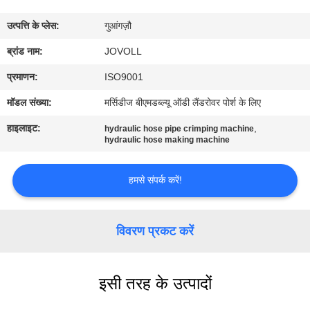
कारखाना
उत्पत्ति के प्लेस:
गुआंगज़ौ
भ्रमण
ब्रांड नाम:
JOVOLL
गुणवत्ता
प्रमाणन:
ISO9001
नियंत्रण
मॉडल संख्या:
मर्सिडीज बीएमडब्ल्यू ऑडी लैंडरोवर पोर्श के लिए
हाइलाइट:
,
hydraulic hose pipe crimping machine
संपर्क
hydraulic hose making machine
करें
हमसे संपर्क करें!
समाचार
विवरण प्रकट करें
मामलों
इसी तरह के उत्पादों
साइटमैप