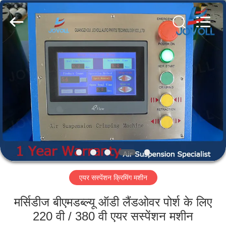
Guangzhou
Jovoll
Auto
Parts
Technology
Co.,
Ltd..
All
घर
Rights
Reserved.
उत्पादों
वी.आर.
शो
हमारे
एयर सस्पेंशन क्रिमिंग मशीन
बारे
में
मर्सिडीज बीएमडब्ल्यू ऑडी लैंडओवर पोर्श के लिए
220 वी / 380 वी एयर सस्पेंशन मशीन