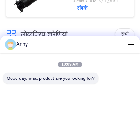
बातचीत योग्य MOQ:1 टुकड़ा।
संपर्क
लोकप्रिय श्रेणियां
सभी
Anny
मर्सिडीज बेंज एयर सस्पेंशन
बीएमडब्ल्यू एयर सस्पेंशन
पार्ट्स
पार्ट्स
10:09 AM
Good day, what product are you looking for?
ऑडी एयर सस्पेंशन पार्ट्स
हवा निलंबन सदमे अवशोषक
लैंड रोवर एयर सस्पेंशन
मोटर वाहन एयर स्प्रिंग्स
पार्ट्स
एयर सस्पेंशन रिपेयर किट
एयर कंप्रेसर मरम्मत किट