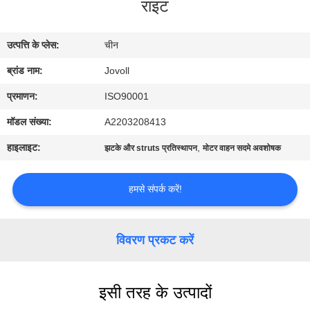
राइट
कारखाना
भ्रमण
उत्पत्ति के प्लेस:
चीन
ब्रांड नाम:
Jovoll
गुणवत्ता
नियंत्रण
प्रमाणन:
ISO90001
मॉडल संख्या:
A2203208413
संपर्क
हाइलाइट:
,
झटके और struts प्रतिस्थापन
मोटर वाहन सदमे अवशोषक
करें
हमसे संपर्क करें!
समाचार
विवरण प्रकट करें
मामलों
इसी तरह के उत्पादों
साइटमैप