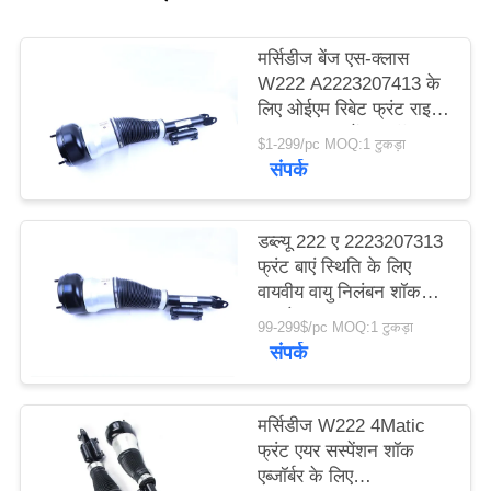
PRIVACY
मर्सिडीज बेंज एस-क्लास
W222 A2223207413 के
POLICY
लिए ओईएम रिबेट फ्रंट राइट
साइड एयर सस्पेंशन शॉक
$1-299/pc MOQ:1 टुकड़ा
एबॉर्बर
संपर्क
डब्ल्यू 222 ए 2223207313
फ्रंट बाएं स्थिति के लिए
वायवीय वायु निलंबन शॉक
अवशोषक
99-299$/pc MOQ:1 टुकड़ा
संपर्क
मर्सिडीज W222 4Matic
फ्रंट एयर सस्पेंशन शॉक
एब्जॉर्बर के लिए