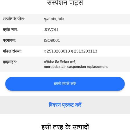
सस्पेंशन पार्ट्स
कारखाना
भ्रमण
उत्पत्ति के प्लेस:
गुआंग्डोंग, चीन
ब्रांड नाम:
JOVOLL
गुणवत्ता
नियंत्रण
प्रमाणन:
ISO9001
मॉडल संख्या:
ए 2513203013 ए 2513203113
संपर्क
हाइलाइट:
,
मर्सिडीज बेंज निलंबन भागों
mercedes air suspension replacement
करें
हमसे संपर्क करें!
समाचार
विवरण प्रकट करें
मामलों
साइटमैप
इसी तरह के उत्पादों