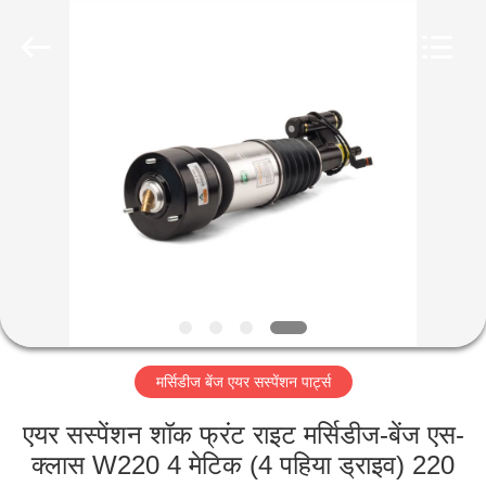
Guangzhou
Jovoll
Auto
Parts
Technology
Co.,
Ltd..
All
घर
Rights
Reserved.
उत्पादों
वी.आर.
शो
हमारे
मर्सिडीज बेंज एयर सस्पेंशन पार्ट्स
बारे
में
एयर सस्पेंशन शॉक फ्रंट राइट मर्सिडीज-बेंज एस-
क्लास W220 4 मेटिक (4 पहिया ड्राइव) 220