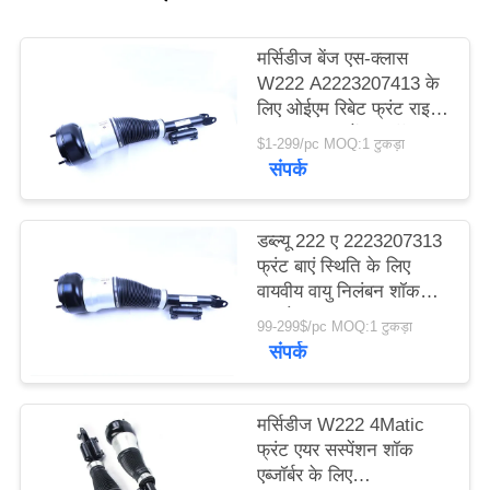
PRIVACY
मर्सिडीज बेंज एस-क्लास
W222 A2223207413 के
POLICY
लिए ओईएम रिबेट फ्रंट राइट
साइड एयर सस्पेंशन शॉक
$1-299/pc MOQ:1 टुकड़ा
एबॉर्बर
संपर्क
डब्ल्यू 222 ए 2223207313
फ्रंट बाएं स्थिति के लिए
वायवीय वायु निलंबन शॉक
अवशोषक
99-299$/pc MOQ:1 टुकड़ा
संपर्क
मर्सिडीज W222 4Matic
फ्रंट एयर सस्पेंशन शॉक
एब्जॉर्बर के लिए