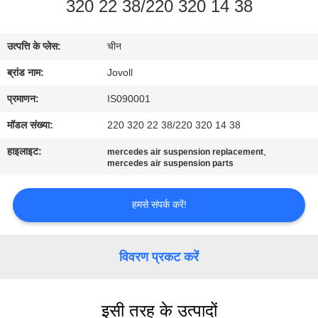
320 22 38/220 320 14 38
कारखाना
भ्रमण
उत्पत्ति के प्लेस:
चीन
ब्रांड नाम:
Jovoll
गुणवत्ता
नियंत्रण
प्रमाणन:
IS090001
मॉडल संख्या:
220 320 22 38/220 320 14 38
संपर्क
हाइलाइट:
,
mercedes air suspension replacement
mercedes air suspension parts
करें
हमसे संपर्क करें!
समाचार
विवरण प्रकट करें
मामलों
साइटमैप
इसी तरह के उत्पादों