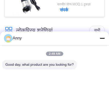
A2223208113
बातचीत योग्य MOQ:1 टुकड़ा
A2223208213
संपर्क
लोकप्रिय श्रेणियां
सभी
Anny
मर्सिडीज बेंज एयर सस्पेंशन
बीएमडब्ल्यू एयर सस्पेंशन
पार्ट्स
पार्ट्स
2:49 AM
Good day, what product are you looking for?
ऑडी एयर सस्पेंशन पार्ट्स
हवा निलंबन सदमे अवशोषक
लैंड रोवर एयर सस्पेंशन
मोटर वाहन एयर स्प्रिंग्स
पार्ट्स
एयर सस्पेंशन रिपेयर किट
एयर कंप्रेसर मरम्मत किट