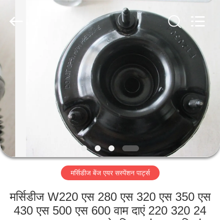
Guangzhou
Jovoll
Auto
Parts
Technology
Co.,
Ltd..
All
घर
Rights
Reserved.
उत्पादों
वी.आर.
शो
हमारे
मर्सिडीज बेंज एयर सस्पेंशन पार्ट्स
बारे
में
मर्सिडीज W220 एस 280 एस 320 एस 350 एस
430 एस 500 एस 600 वाम दाएं 220 320 24