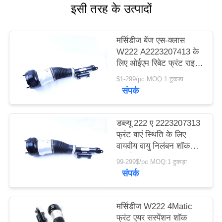
इसी तरह के उत्पादों
PRIVACY
POLICY
मर्सिडीज बेंज एस-क्लास
W222 A2223207413 के
लिए ओईएम रिबेट फ्रंट राइट
साइड एयर सस्पेंशन शॉक
$1-299/pc MOQ:1 टुकड़ा
एबॉर्बर
संपर्क
डब्ल्यू 222 ए 2223207313
फ्रंट बाएं स्थिति के लिए
वायवीय वायु निलंबन शॉक
अवशोषक
99-299$/pc MOQ:1 टुकड़ा
संपर्क
मर्सिडीज W222 4Matic
फ्रंट एयर सस्पेंशन शॉक