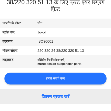
38/220 320 51 13 के लिए फ्रंट एयर स्प्रिंग
कारखाना
फ़िट
भ्रमण
उत्पत्ति के प्लेस:
चीन
गुणवत्ता
ब्रांड नाम:
Jovoll
नियंत्रण
प्रमाणन:
ISO90001
संपर्क
मॉडल संख्या:
220 320 24 38/220 320 51 13
करें
हाइलाइट:
,
मर्सिडीज बेंज निलंबन भागों
mercedes air suspension parts
समाचार
हमसे संपर्क करें!
मामलों
विवरण प्रकट करें
साइटमैप