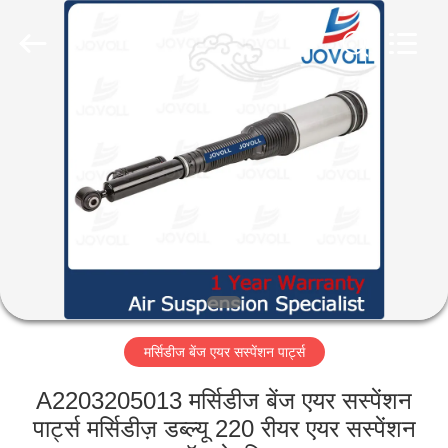
Guangzhou
Jovoll
Auto
Parts
Technology
Co.,
Ltd..
All
घर
Rights
Reserved.
उत्पादों
वी.आर.
शो
हमारे
मर्सिडीज बेंज एयर सस्पेंशन पार्ट्स
बारे
में
A2203205013 मर्सिडीज बेंज एयर सस्पेंशन
पार्ट्स मर्सिडीज़ डब्ल्यू 220 रीयर एयर सस्पेंशन