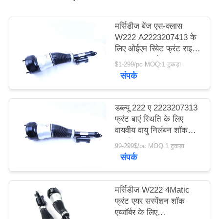
PRIVACY
मर्सिडीज बेंज एस-क्लास
W222 A2223207413 के
POLICY
लिए ओईएम रिबेट फ्रंट राइट
साइड एयर सस्पेंशन शॉक
$1-299/pc MOQ:1 टुकड़ा
एबॉर्बर
संपर्क
डब्ल्यू 222 ए 2223207313
फ्रंट बाएं स्थिति के लिए
वायवीय वायु निलंबन शॉक
अवशोषक
99-299$/pc MOQ:1 टुकड़ा
संपर्क
मर्सिडीज W222 4Matic
फ्रंट एयर सस्पेंशन शॉक
एब्जॉर्बर के लिए