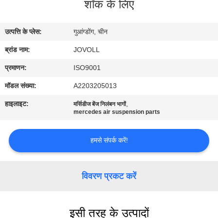
शॉक के लिए
कारखाना
भ्रमण
उत्पत्ति के प्लेस:
गुआंग्डोंग, चीन
ब्रांड नाम:
JOVOLL
गुणवत्ता
नियंत्रण
प्रमाणन:
ISO9001
मॉडल संख्या:
A2203205013
संपर्क
हाइलाइट:
,
मर्सिडीज बेंज निलंबन भागों
mercedes air suspension parts
करें
हमसे संपर्क करें!
समाचार
विवरण प्रकट करें
मामलों
साइटमैप
इसी तरह के उत्पादों