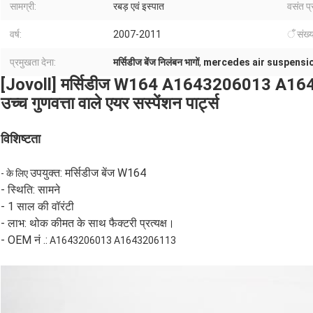
सामग्री:
रबड़ एवं इस्पात
वसंत प्
वर्ष:
2007-2011
ँ संख्य
प्रमुखता देना:
मर्सिडीज बेंज निलंबन भागों
,
mercedes air suspensi
[Jovoll] मर्सिडीज W164 A1643206013 A164320
उच्च गुणवत्ता वाले एयर सस्पेंशन पार्ट्स
विशिष्टता
उपयुक्त: मर्सिडीज बेंज W164
- के लिए
- स्थिति: सामने
- 1 साल की वॉरंटी
- लाभ: थोक कीमत के साथ फैक्टरी प्रत्यक्ष।
- OEM नं .:
A1643206013 A1643206113