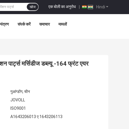
एक बोली का अनुरोध
|
Hindi
खोज
ियंत्रण
संपर्क करें
समाचार
मामलों
र्ट्स मर्सिडीज डब्ल्यू -164 फ्रंट एयर
गुआंग्डोंग, चीन
JOVOLL
ISO9001
A1643206013 ए 1643206113