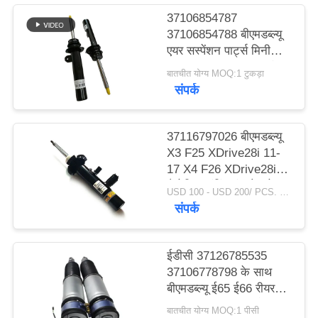
37106854787
PRIVACY
37106854788 बीएमडब्ल्यू
एयर सस्पेंशन पार्ट्स मिनी
POLICY
कूपर F55 F56 F57 फ्रंट
बातचीत योग्य MOQ:1 टुकड़ा
लेफ्ट राइट शॉक एब्जॉर्बर
संपर्क
37116797026 बीएमडब्ल्यू
X3 F25 XDrive28i 11-
17 X4 F26 XDrive28i
मैग्नेटिक डंपिंग कंट्रोल के
USD 100 - USD 200/ PCS. MOQ:1 टुकड़ा।
लिए फ्रंट शॉक अवशोषक।
संपर्क
ईडीसी 37126785535
37106778798 के साथ
बीएमडब्ल्यू ई65 ई66 रीयर
एयर स्ट्रट शॉक अवशोषक
बातचीत योग्य MOQ:1 पीसी