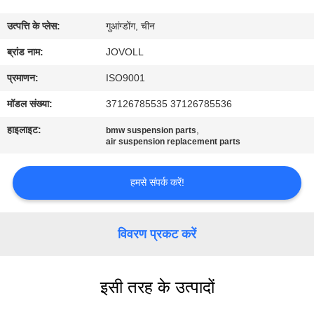
कारखाना
उत्पत्ति के प्लेस:
गुआंग्डोंग, चीन
भ्रमण
ब्रांड नाम:
JOVOLL
गुणवत्ता
प्रमाणन:
ISO9001
नियंत्रण
मॉडल संख्या:
37126785535 37126785536
हाइलाइट:
,
bmw suspension parts
संपर्क
air suspension replacement parts
करें
हमसे संपर्क करें!
समाचार
विवरण प्रकट करें
मामलों
इसी तरह के उत्पादों
साइटमैप