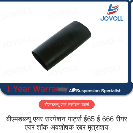
Guangzhou
Jovoll
Auto
Parts
Technology
Co.,
Ltd..
All
घर
Rights
Reserved.
उत्पादों
वी.आर.
शो
हमारे
बीएमडब्ल्यू एयर सस्पेंशन पार्ट्स
बारे
में
बीएमडब्ल्यू एयर सस्पेंशन पार्ट्स ई65 ई 666 रीयर
एयर शॉक अवशोषक रबर मूत्राशय