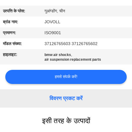
कारखाना
उत्पत्ति के प्लेस:
गुआंग्डोंग, चीन
भ्रमण
ब्रांड नाम:
JOVOLL
गुणवत्ता
प्रमाणन:
ISO9001
नियंत्रण
मॉडल संख्या:
37126765603 37126765602
हाइलाइट:
,
bmw air shocks
संपर्क
air suspension replacement parts
करें
हमसे संपर्क करें!
समाचार
विवरण प्रकट करें
मामलों
इसी तरह के उत्पादों
साइटमैप