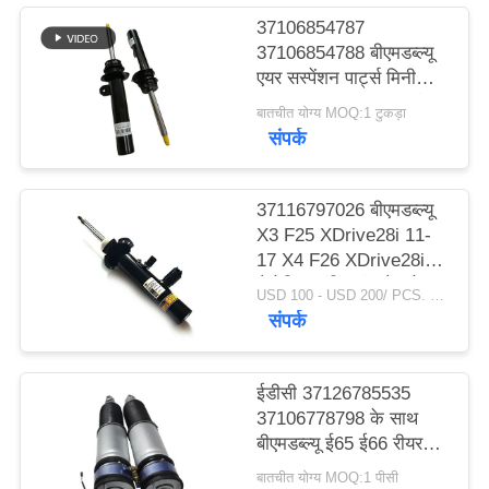
37106854787
PRIVACY
37106854788 बीएमडब्ल्यू
एयर सस्पेंशन पार्ट्स मिनी
POLICY
कूपर F55 F56 F57 फ्रंट
बातचीत योग्य MOQ:1 टुकड़ा
लेफ्ट राइट शॉक एब्जॉर्बर
संपर्क
37116797026 बीएमडब्ल्यू
X3 F25 XDrive28i 11-
17 X4 F26 XDrive28i
मैग्नेटिक डंपिंग कंट्रोल के
USD 100 - USD 200/ PCS. MOQ:1 टुकड़ा।
लिए फ्रंट शॉक अवशोषक।
संपर्क
ईडीसी 37126785535
37106778798 के साथ
बीएमडब्ल्यू ई65 ई66 रीयर
एयर स्ट्रट शॉक अवशोषक
बातचीत योग्य MOQ:1 पीसी