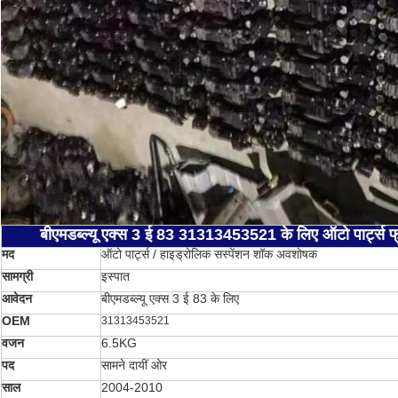
बीएमडब्ल्यू एक्स 3 ई 83 31313453521 के लिए ऑटो पार्ट्स फ
मद
ऑटो पार्ट्स / हाइड्रोलिक सस्पेंशन शॉक अवशोषक
सामग्री
इस्पात
आवेदन
बीएमडब्ल्यू एक्स 3 ई 83 के लिए
OEM
31313453521
वजन
6.5KG
पद
सामने दायीं ओर
साल
2004-2010