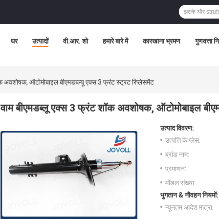
घर
उत्पादों
वी.आर. शो
हमारे बारे में
कारखाना भ्रमण
गुणवत्ता न
क अवशोषक, ऑटोमोबाइल बीएमडब्ल्यू एक्स 3 फ्रंट स्ट्रट रिप्लेसमेंट
वाम बीएमडब्लू एक्स 3 फ्रंट शॉक अवशोषक, ऑटोमोबाइल बीएमडब्ल्
उत्पाद विवरण:
उत्पत्ति के प्लेस:
ब्रांड नाम:
प्रमाणन:
मॉडल संख्या:
भुगतान & नौवहन नियमों:
न्यूनतम आदेश मात्रा: