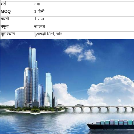
शर्त
नया
MOQ
1 पीसी
गारंटी
1 साल
नमूना
उपलब्ध
मूल स्थान
गुआंगज़ौ सिटी, चीन