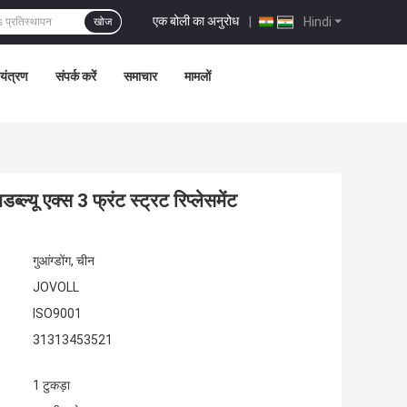
एक बोली का अनुरोध
|
Hindi
खोज
ियंत्रण
संपर्क करें
समाचार
मामलों
यू एक्स 3 फ्रंट स्ट्रट रिप्लेसमेंट
गुआंग्डोंग, चीन
JOVOLL
ISO9001
31313453521
1 टुकड़ा