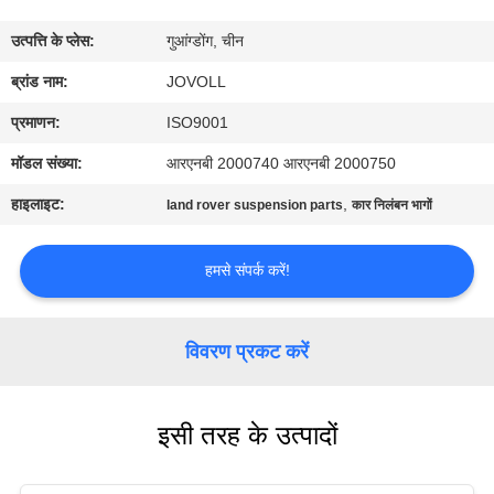
कारखाना
उत्पत्ति के प्लेस:
गुआंग्डोंग, चीन
भ्रमण
ब्रांड नाम:
JOVOLL
गुणवत्ता
प्रमाणन:
ISO9001
नियंत्रण
मॉडल संख्या:
आरएनबी 2000740 आरएनबी 2000750
हाइलाइट:
,
land rover suspension parts
कार निलंबन भागों
संपर्क
करें
हमसे संपर्क करें!
समाचार
विवरण प्रकट करें
मामलों
इसी तरह के उत्पादों
साइटमैप