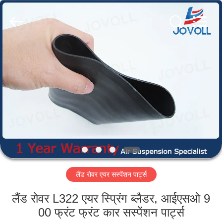
Guangzhou
Jovoll
Auto
Parts
Technology
Co.,
Ltd..
All
घर
Rights
Reserved.
उत्पादों
वी.आर.
शो
हमारे
लैंड रोवर एयर सस्पेंशन पार्ट्स
बारे
में
लैंड रोवर L322 एयर स्प्रिंग ब्लैडर, आईएसओ 9
00 फ्रंट फ्रंट कार सस्पेंशन पार्ट्स