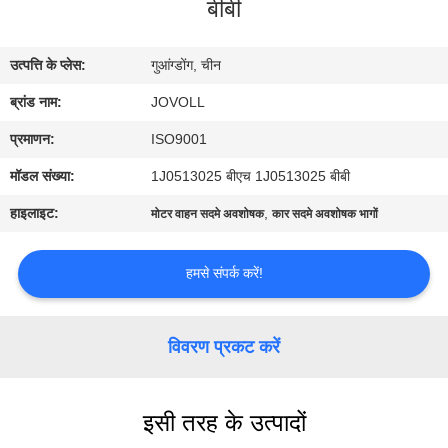
बीबी
कारखाना
भ्रमण
उत्पत्ति के प्लेस:
गुआंग्डोंग, चीन
ब्रांड नाम:
JOVOLL
गुणवत्ता
नियंत्रण
प्रमाणन:
ISO9001
मॉडल संख्या:
1J0513025 बीएच 1J0513025 बीबी
संपर्क
हाइलाइट:
,
मोटर वाहन सदमे अवशोषक
कार सदमे अवशोषक भागों
करें
हमसे संपर्क करें!
समाचार
विवरण प्रकट करें
मामलों
इसी तरह के उत्पादों
साइटमैप