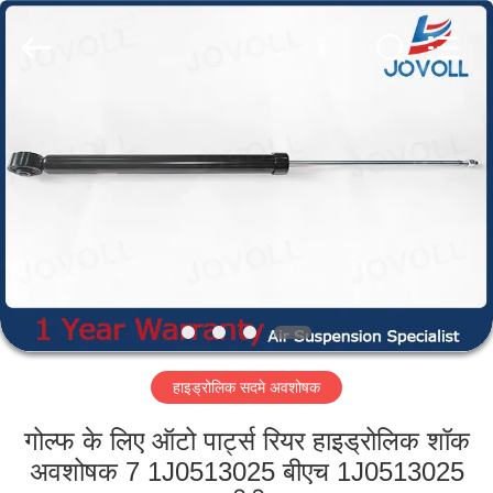
Guangzhou
Jovoll
Auto
Parts
Technology
Co.,
Ltd..
All
घर
Rights
Reserved.
उत्पादों
वी.आर.
शो
हमारे
हाइड्रोलिक सदमे अवशोषक
बारे
में
गोल्फ के लिए ऑटो पार्ट्स रियर हाइड्रोलिक शॉक
अवशोषक 7 1J0513025 बीएच 1J0513025