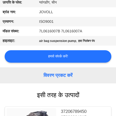
कारखाना
उत्पत्ति के प्लेस:
ग्वांगडोंग, चीन
भ्रमण
ब्रांड नाम:
JOVOLL
प्रमाणन:
ISO9001
गुणवत्ता
मॉडल संख्या:
7L0616007B 7L0616007A
नियंत्रण
हाइलाइट:
,
air bag suspension pump
हवा निलंबन पंप
संपर्क
हमसे संपर्क करें!
करें
विवरण प्रकट करें
समाचार
इसी तरह के उत्पादों
मामलों
साइटमैप
37206789450