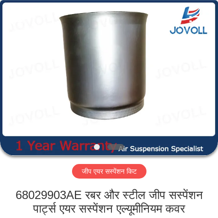
Guangzhou
Jovoll
Auto
Parts
Technology
Co.,
Ltd..
All
घर
Rights
Reserved.
उत्पादों
वी.आर.
शो
हमारे
जीप एयर सस्पेंशन किट
बारे
में
68029903AE रबर और स्टील जीप सस्पेंशन
पार्ट्स एयर सस्पेंशन एल्यूमीनियम कवर