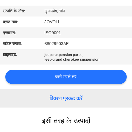
कारखाना
उत्पत्ति के प्लेस:
गुआंग्डोंग, चीन
भ्रमण
ब्रांड नाम:
JOVOLL
गुणवत्ता
प्रमाणन:
ISO9001
नियंत्रण
मॉडल संख्या:
68029903AE
हाइलाइट:
,
jeep suspension parts
संपर्क
jeep grand cherokee suspension
करें
हमसे संपर्क करें!
समाचार
विवरण प्रकट करें
मामलों
इसी तरह के उत्पादों
साइटमैप